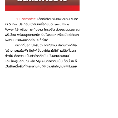
	 "มนตรีการช่าง"
 เลือกใช้ไดนาโมสิงห์สยาม ขนาด 
27.5 Kva. ประกอบเข้ากับเครื่องยนต์ Isuzu Blue 
Power 1.9 พร้อมการเก็บงาน โครงยึด ด้วยสแตนเลส สุด
พรีเมี่ยม พร้อมลุยงานหนัก ปั่นไฟรถแห่ หรือแม้แต่สำรอง
ไฟงานมหรสพขนาดย่อมๆ ก็ทำได้
	อย่างที่บอกไปครับว่า การใช้งาน ปลายทางก็คือ 
"สร้างกระแสไฟฟ้า ปั่นไฟ ขึ้นมาใช้เราได้ใช้" แต่สิ่งที่แตก
ต่างไป คือความเป็นตัวใครตัวมัน "ในงานประกอบ"
และเรื่องรูปลักษณ์ หรือ Style ของความเป็นเซ็ตนั้นๆ ก็
เป็นอีกหนึ่งสิ่งที่ใครหลายคนให้ความสำคัญไม่แพ้กันเลย