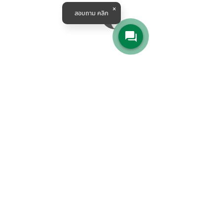
สอบถาม คลิก
แต่หากพูดถึงเรื่องคุณภาพของไดนาโมเพลาลอยสิงห์
สยาม
	จากในภาพและทุกงานประกอบ ของอู่ระดับมือ
อาชีพที่เลือกใช้ไดนาโมสิงห์สยาม ก็ขอให้ทุกท่านมั่นใจได้
เลยครับ ว่าพร้อมประกอบตามสูตรพี่ช่าง และพร้อมไปลุย
งานได้ทุกรูปแบบ...
บทความการเกษตร