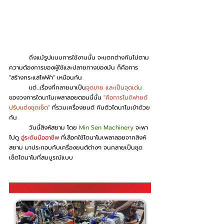
	ถึงแม้รูปแบบการใช้งานนั้น จะแตกต่างกันไปตาม
ความต้องการของผู้ใช้และปลายทางของมัน ก็คือการ 
"สร้างกระแสไฟฟ้า" เหมือนกัน
	แต่...เรื่องที่กลายมาเป็น
จุดขาย และเป็นจุดเด่น
ของวงการใดนาโมเพลาลอยตอนนี้นั้น
 "คือการโมดิฟายด์
ปรับแต่งชุดเซ็ต" 
ที่รวมเครื่องยนต์ กับตัวไดนาโมเข้าด้วย
กัน
	วันนี้สิงห์สยาม โดย
 Min Sen Machinery
 จะพา
ไปดู 
อู่ระดับมืออาชีพ
 ที่เลือกใช้ไดนาโมเพลาลอยจากสิงห์
สยาม มาประกอบกับเครื่องยนต์ต่างๆ จนกลายเป็นชุด
เซ็ตไดนาโมที่สมบูรณ์แบบ