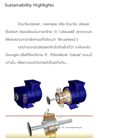
Sustainability Highlights
	ไดนาโมบัสเลส , เพลาลอย หรือ ไดนาโม บัสเลส... 
ซึ่งจริงๆ ต้องเขียนในภาษาไทย ว่า "บรัชเลสส์" (หากจะเอา
ให้ตรงตามภาษาอังกฤษที่เขียนว่า "Brushless")
	แต่บ้านเรามันฮิตฮอตกันไปถึงขั้นที่ว่า จะค้นหาใน 
Google หรือที่ไหนก็ตาม ที... ก็ต้องพิมพ์ "บัสเลส" แบบนี้
เท่านั้น เพื่อความเข้าใจง่ายไปโดยทั่วกัน....