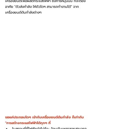
เครื่องยนต์เพื่อผลิตกระแสไฟฟ้า ซึ่งการหมุนนั้น ก็จะต้อง
อาศัย "ตัวส่งกำลัง ให้ตัวไดฯ สามารถทำงานได้" จาก
เครื่องยนต์ต้นกำลังต่างๆ
ขอแค่ประกอบไดๆ เข้ากับเครื่องยนต์ต้นกำลัง ก็เท่ากับ 
"การสร้างกระแสไฟฟ้าได้ทุกๆ ที่
ในสถานที่ที่ไฟฟ้าเข้าไม่ถึง : ไดนาโมเพลาลอยสามารถ