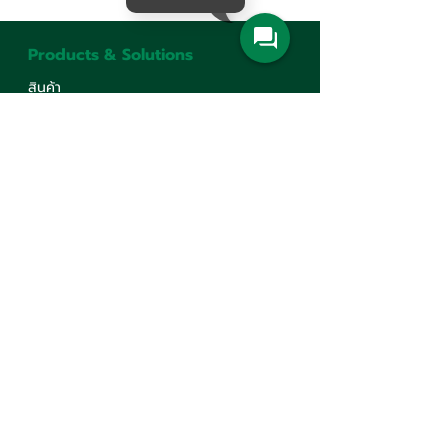
Products & Solutions
สินค้า
เครื่องจักรกลการเกษตร
ปั๊มน้ำและอุปกรณ์ระบบน้ำ
เครื่องจักรอุตสาหกรรม
อุตสาหกรรมระบบราง
Corporate
รู้จักเรา
บริการ
ศูนย์ความรู้
ร่วมงานกับเรา
นโยบายคุ้มครองข้อมูลส่วนบุคคล
นโยบายต่อต้านทุจริต คอรัปชั่น
ติดต่อเรา
Contact Us